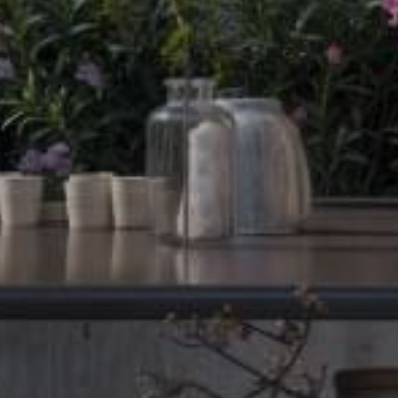
Uso abitativo
Investimento immobiliare
Dichiaro di aver preso visione della
Privacy
Policy
, di averne compreso il contenuto e di
acconsentire ad essere ricontattato al solo
fine di riscontrare la richiesta inviata.
Mi piacerebbe ricevere, anche con
modalità automatizzate di contatto quali sms
e/o e-mail, comunicazioni informative e
promozionali dei servizi della titolare.