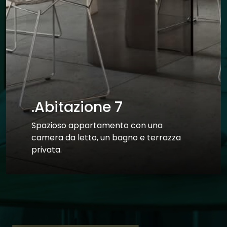
.Abitazione 7
Spazioso appartamento con una
camera da letto, un bagno e terrazza
Motivo dell’acquisto
privata.
(Indica la finalità principale del tuo acquisto immobiliare:)
Uso abitativo
Investimento immobiliare
Dichiaro di aver preso visione della