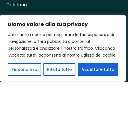
Diamo valore alla tua privacy
Utilizziamo i cookie per migliorare la tua esperienza di
Motivo dell’acquisto
navigazione, offrirti pubblicità o contenuti
(Indica la finalità principale del tuo acquisto immobiliare:)
personalizzati e analizzare il nostro traffico. Cliccando
Uso abitativo
Investimento immobiliare
“Accetta tutti”, acconsenti al nostro utilizzo dei cookie.
Dichiaro di aver preso visione della
Privacy Policy
, di averne
compreso il contenuto e di acconsentire ad essere ricontattato al
Personalizza
Rifiuta tutto
Accettare tutto
solo fine di riscontrare la richiesta inviata.
Mi piacerebbe ricevere, anche con modalità automatizzate di
contatto quali sms e/o e-mail, comunicazioni informative e
promozionali dei servizi della titolare.