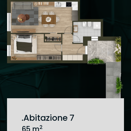
Privacy Policy
, di averne compreso il
contenuto e di acconsentire ad essere
ricontattato al solo fine di riscontrare la
richiesta inviata.
Mi piacerebbe ricevere, anche con
modalità automatizzate di contatto quali
sms e/o e-mail, comunicazioni informative e
promozionali dei servizi della titolare.
.Abitazione 7
2
65 m