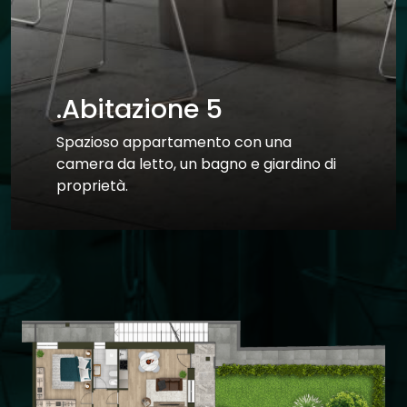
.Abitazione 5
Spazioso appartamento con una
Motivo dell’acquisto
camera da letto, un bagno e giardino di
proprietà.
(Indica la finalità principale del tuo acquisto immobiliare:)
Uso abitativo
Investimento immobiliare
Dichiaro di aver preso visione della
Privacy Policy
, di averne compreso il
contenuto e di acconsentire ad essere
ricontattato al solo fine di riscontrare la
richiesta inviata.
Mi piacerebbe ricevere, anche con