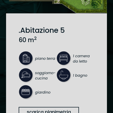
modalità automatizzate di contatto quali
sms e/o e-mail, comunicazioni informative e
promozionali dei servizi della titolare.
.Abitazione 5
2
60 m
1 camera
piano terra
da letto
soggiorno-
1 bagno
cucina
giardino
scarica planimetria